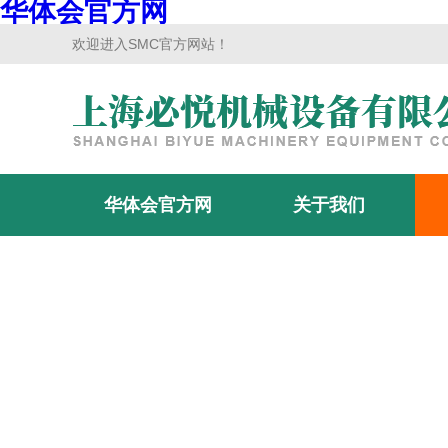
华体会官方网
欢迎进入SMC官方网站！
华体会官方网
关于我们