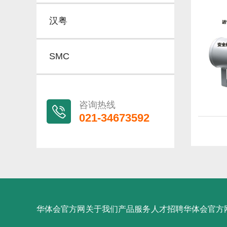
汉粤
SMC
咨询热线
021-34673592
华体会官方网
关于我们
产品服务
人才招聘
华体会官方