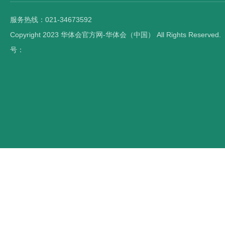
服务热线：021-34673592
Copyright 2023 华体会官方网-华体会（中国） All Rights Re
号：