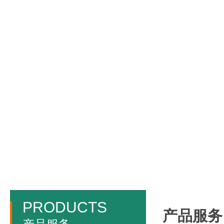
PRODUCTS
产品服务