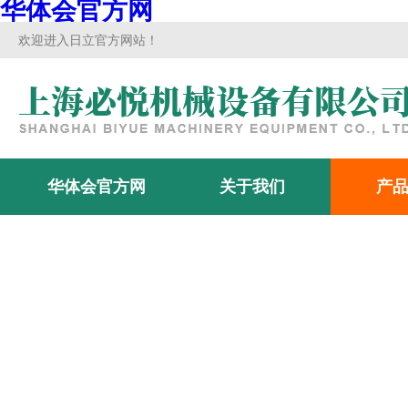
华体会官方网
欢迎进入日立官方网站！
华体会官方网
关于我们
产