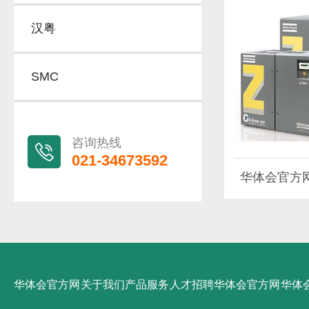
汉粤
SMC
咨询热线
021-34673592
华体会官方
华体会官方网
关于我们
产品服务
人才招聘
华体会官方网
华体