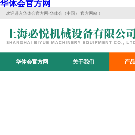
华体会官方网
欢迎进入华体会官方网-华体会（中国） 官方网站！
华体会官方网
关于我们
产