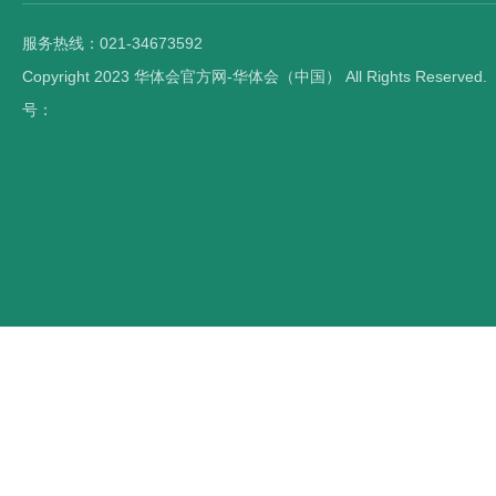
服务热线：021-34673592
Copyright 2023 华体会官方网-华体会（中国） All Rights Re
号：